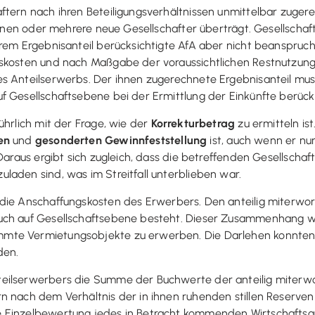
tern nach ihren Beteiligungsverhältnissen unmittelbar zugere
einen oder mehrere neue Gesellschafter überträgt. Gesellschafte
hrem Ergebnisanteil berücksichtigte AfA aber nicht beanspruch
gskosten und nach Maßgabe der voraussichtlichen Restnutzun
s Anteilserwerbs. Der ihnen zugerechnete Ergebnisanteil muss
 Gesellschaftsebene bei der Ermittlung der Einkünfte berücks
ührlich mit der Frage, wie der
Korrekturbetrag
zu ermitteln ist
en
und
gesonderten Gewinnfeststellung
ist, auch wenn er nur
 Daraus ergibt sich zugleich, dass die betreffenden Gesellscha
laden sind, was im Streitfall unterblieben war.
die Anschaffungskosten des Erwerbers. Den anteilig miterwor
uch auf Gesellschaftsebene besteht. Dieser Zusammenhang war
mte Vermietungsobjekte zu erwerben. Die Darlehen konnten 
den.
eilserwerbers die Summe der Buchwerte der anteilig miterwor
 nach dem Verhältnis der in ihnen ruhenden stillen Reserven 
 Einzelbewertung jedes in Betracht kommenden Wirtschaftsgu