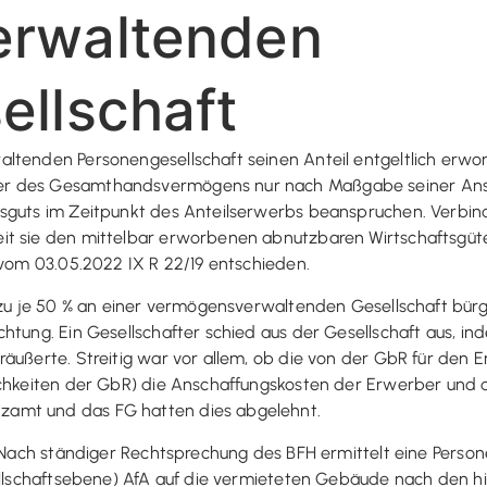
erwaltenden
ellschaft
tenden Personengesellschaft seinen Anteil entgeltlich erworb
er des Gesamthandsvermögens nur nach Maßgabe seiner Ans
sguts im Zeitpunkt des Anteilserwerbs beanspruchen. Verbindl
eit sie den mittelbar erworbenen abnutzbaren Wirtschaftsg
 vom 03.05.2022 IX R 22/19 entschieden.
 zu je 50 % an einer vermögensverwaltenden Gesellschaft bürg
htung. Ein Gesellschafter schied aus der Gesellschaft aus, ind
eräußerte. Streitig war vor allem, ob die von der GbR für d
ichkeiten der GbR) die Anschaffungskosten der Erwerber und 
zamt und das FG hatten dies abgelehnt.
. Nach ständiger Rechtsprechung des BFH ermittelt eine Person
sellschaftsebene) AfA auf die vermieteten Gebäude nach den h