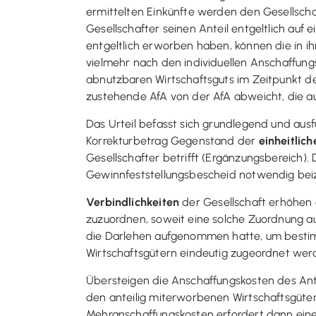
ermittelten Einkünfte werden den Gesellschaf
Gesellschafter seinen Anteil entgeltlich auf 
entgeltlich erworben haben, können die in i
vielmehr nach den individuellen Anschaffun
abnutzbaren Wirtschaftsguts im Zeitpunkt de
zustehende AfA von der AfA abweicht, die auf
Das Urteil befasst sich grundlegend und ausf
Korrekturbetrag Gegenstand der
einheitlich
Gesellschafter betrifft (Ergänzungsbereich).
Gewinnfeststellungsbescheid notwendig beizu
Verbindlichkeiten
der Gesellschaft erhöhen 
zuzuordnen, soweit eine solche Zuordnung a
die Darlehen aufgenommen hatte, um bestim
Wirtschaftsgütern eindeutig zugeordnet wer
Übersteigen die Anschaffungskosten des Ant
den anteilig miterworbenen Wirtschaftsgütern
Mehranschaffungskosten erfordert dann eine