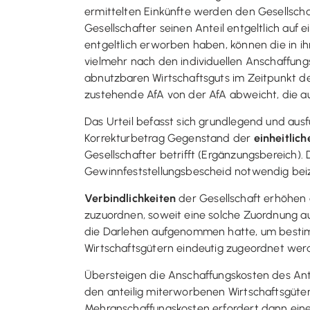
ermittelten Einkünfte werden den Gesellschaf
Gesellschafter seinen Anteil entgeltlich auf 
entgeltlich erworben haben, können die in i
vielmehr nach den individuellen Anschaffun
abnutzbaren Wirtschaftsguts im Zeitpunkt de
zustehende AfA von der AfA abweicht, die auf
Das Urteil befasst sich grundlegend und ausf
Korrekturbetrag Gegenstand der
einheitlich
Gesellschafter betrifft (Ergänzungsbereich).
Gewinnfeststellungsbescheid notwendig beizu
Verbindlichkeiten
der Gesellschaft erhöhen 
zuzuordnen, soweit eine solche Zuordnung a
die Darlehen aufgenommen hatte, um bestim
Wirtschaftsgütern eindeutig zugeordnet wer
Übersteigen die Anschaffungskosten des Ant
den anteilig miterworbenen Wirtschaftsgütern
Mehranschaffungskosten erfordert dann eine