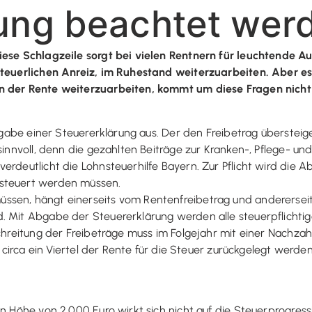
rung beachtet wer
iese Schlagzeile sorgt bei vielen Rentnern für leuchtende Aug
 steuerlichen Anreiz, im Ruhestand weiterzuarbeiten. Aber es
in der Rente weiterzuarbeiten, kommt um diese Fragen nich
 Abgabe einer Steuererklärung aus. Der den Freibetrag überstei
 sinnvoll, denn die gezahlten Beiträge zur Kranken-, Pflege- 
erdeutlicht die Lohnsteuerhilfe Bayern. Zur Pflicht wird die
rsteuert werden müssen.
ssen, hängt einerseits vom Rentenfreibetrag und andererseit
d. Mit Abgabe der Steuererklärung werden alle steuerpflich
rschreitung der Freibeträge muss im Folgejahr mit einer Nach
en circa ein Viertel der Rente für die Steuer zurückgelegt werd
in Höhe von 2.000 Euro wirkt sich nicht auf die Steuerprogres