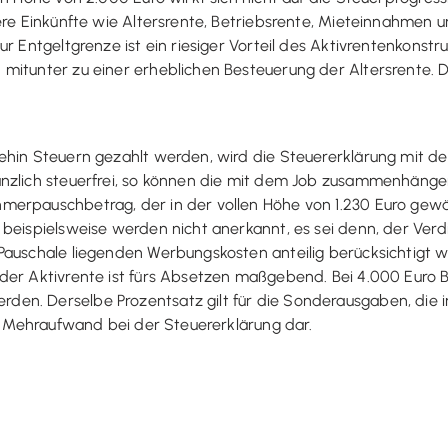
ere Einkünfte wie Altersrente, Betriebsrente, Mieteinnahmen un
r Entgeltgrenze ist ein riesiger Vorteil des Aktivrentenkonst
mitunter zu einer erheblichen Besteuerung der Altersrente. 
hin Steuern gezahlt werden, wird die Steuererklärung mit der
nzlich steuerfrei, so können die mit dem Job zusammenhängen
merpauschbetrag, der in der vollen Höhe von 1.230 Euro gew
beispielsweise werden nicht anerkannt, es sei denn, der Verd
Pauschale liegenden Werbungskosten anteilig berücksichtigt w
der Aktivrente ist fürs Absetzen maßgebend. Bei 4.000 Euro B
den. Derselbe Prozentsatz gilt für die Sonderausgaben, di
en Mehraufwand bei der Steuererklärung dar.