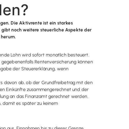
den?
en. Die Aktivrente ist ein starkes
 gibt noch weitere steuerliche Aspekte der
t herum.
gende Lohn wird sofort monatlich besteuert.
und gegebenenfalls Rentenversicherung können
 Abgabe der Steuererklärung, wenn
s davon ab, ob der Grundfreibetrag mit den
tigen Einkünfte zusammengerechnet und der
zahlung an das Finanzamt gerechnet werden.
en, damit es später zu keinem
sion aus. Einnahmen bis zu dieser Grenze