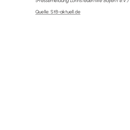
(Pressemeldung Lohnsteuerhilfe Bayern e.V.)
Quelle: StB-aktuell.de