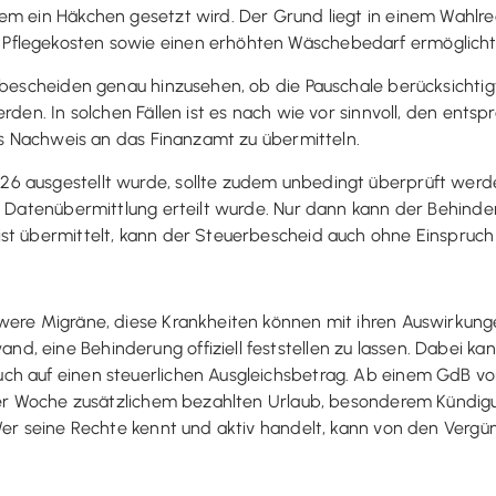
em ein Häkchen gesetzt wird. Der Grund liegt in einem Wahlr
Pflegekosten sowie einen erhöhten Wäschebedarf ermöglicht
rbescheiden genau hinzusehen, ob die Pauschale berücksichtigt 
rden. In solchen Fällen ist es nach wie vor sinnvoll, den ents
als Nachweis an das Finanzamt zu übermitteln.
6 ausgestellt wurde, sollte zudem unbedingt überprüft werd
zur Datenübermittlung erteilt wurde. Nur dann kann der Behi
ist übermittelt, kann der Steuerbescheid auch ohne Einspruc
were Migräne, diese Krankheiten können mit ihren Auswirkung
 eine Behinderung offiziell feststellen zu lassen. Dabei kan
ch auf einen steuerlichen Ausgleichsbetrag. Ab einem GdB v
iner Woche zusätzlichem bezahlten Urlaub, besonderem Kündig
Wer seine Rechte kennt und aktiv handelt, kann von den Vergüns