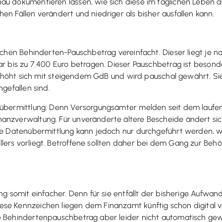
au dokumentieren lassen, wie sich diese im täglichen Leben 
en Fällen verändert und niedriger als bisher ausfallen kann.
rlichen Behinderten-Pauschbetrag vereinfacht. Dieser liegt je
r bis zu 7.400 Euro betragen. Dieser Pauschbetrag ist besonder
g erhöht sich mit steigendem GdB und wird pauschal gewährt. S
ngefallen sind.
enübermittlung. Denn Versorgungsämter melden seit dem laufe
anzverwaltung. Für unveränderte ältere Bescheide ändert sic
ale Datenübermittlung kann jedoch nur durchgeführt werden, 
lers vorliegt. Betroffene sollten daher bei dem Gang zur Beh
ung somit einfacher. Denn für sie entfällt der bisherige Aufw
ese Kennzeichen liegen dem Finanzamt künftig schon digital 
e Behindertenpauschbetrag aber leider nicht automatisch gew