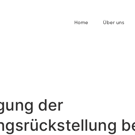
Home
Über uns
gung der
ngsrückstellung b