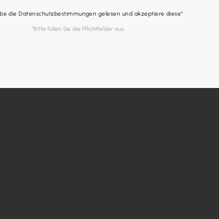
abe die Datenschutzbestimmungen gelesen und akzeptiere diese*
*Bitte füllen Sie die Pflichtfelder aus