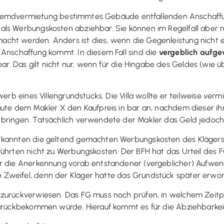
ur Fremdvermietung bestimmtes Gebäude entfallenden Anschaff
s Werbungskosten abziehbar. Sie können im Regelfall aber nic
cht werden. Anders ist dies, wenn die Gegenleistung nicht e
 Anschaffung kommt. In diesem Fall sind die
vergeblich aufg
 Das gilt nicht nur, wenn für die Hingabe des Geldes (wie übl
werb eines Villengrundstücks. Die Villa wollte er teilweise ver
aute dem Makler X den Kaufpreis in bar an, nachdem dieser ih
bringen. Tatsächlich verwendete der Makler das Geld jedoch f
rkannten die geltend gemachten Werbungskosten des Klägers 
 führten nicht zu Werbungskosten. Der BFH hat das Urteil de
ür die Anerkennung vorab entstandener (vergeblicher) Aufwen
Zweifel, denn der Kläger hatte das Grundstück später erwor
 zurückverwiesen. Das FG muss noch prüfen, in welchem Zeit
 zurückbekommen würde. Hierauf kommt es für die Abziehbarke