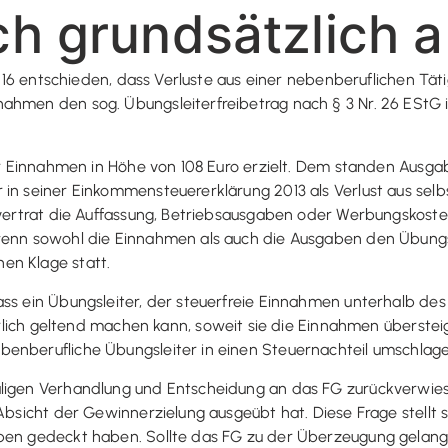
ich grundsätzlich 
17/16 entschieden, dass Verluste aus einer nebenberuflichen Tät
ahmen den sog. Übungsleiterfreibetrag nach § 3 Nr. 26 EStG 
iter Einnahmen in Höhe von 108 Euro erzielt. Dem standen Ausg
 in seiner Einkommensteuererklärung 2013 als Verlust aus selb
 vertrat die Auffassung, Betriebsausgaben oder Werbungskoste
wenn sowohl die Einnahmen als auch die Ausgaben den Übungsl
en Klage statt.
ss ein Übungsleiter, der steuerfreie Einnahmen unterhalb des 
h geltend machen kann, soweit sie die Einnahmen übersteig
benberufliche Übungsleiter in einen Steuernachteil umschlage
aligen Verhandlung und Entscheidung an das FG zurückverwie
 Absicht der Gewinnerzielung ausgeübt hat. Diese Frage stellt 
aben gedeckt haben. Sollte das FG zu der Überzeugung gelang