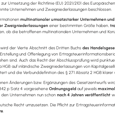
zur Umsetzung der Richtlinie (EU) 2021/2101 des Europäischen
mmte Unternehmen und Zweigniederlassungen beschlossen.
nformationen
multinationaler umsatzstarker Unternehmen und
er Zweigniederlassungen
einer bestimmten Größe haben,
tr
chen, ob die betroffenen multinationalen Unternehmen und Ko
 wird der Vierte Abschnitt des Dritten Buchs
des Handelsgese
ur Erstellung und Offenlegung von Ertragsteuerinformationsber
ehen sind. Auch das Recht der Abschlussprüfung wird punktuel
 HGB auf inländische Zweigniederlassungen von Kapitalgesells
ert und die Verbunddefinition des § 271 Absatz 2 HGB klarer 
nen Änderungen bzw. Ergänzungen des Gesetzentwurfs wird 
 342 p Satz 4 vorgesehene
Ordnungsgeld
auf jeweils
maximal
 den Unternehmen nun schon
nach 4 Jahren veröffentlicht
w
 deutsche Recht umzusetzen. Die Pflicht zur Ertragsteuerinform
re
.