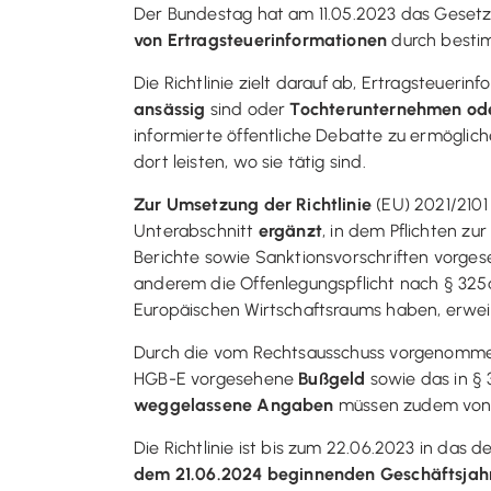
Der Bundestag hat am 11.05.2023 das Gesetz 
von Ertragsteuerinformationen
durch besti
Die Richtlinie zielt darauf ab, Ertragsteueri
ansässig
sind oder
Tochterunternehmen od
informierte öffentliche Debatte zu ermögli
dort leisten, wo sie tätig sind.
Zur Umsetzung der Richtlinie
(EU) 2021/2101
Unterabschnitt
ergänzt
, in dem Pflichten z
Berichte sowie Sanktionsvorschriften vorges
anderem die Offenlegungspflicht nach § 325a
Europäischen Wirtschaftsraums haben, erweit
Durch die vom Rechtsausschuss vorgenomme
HGB-E vorgesehene
Bußgeld
sowie das in §
weggelassene Angaben
müssen zudem von
Die Richtlinie ist bis zum 22.06.2023 in das
dem 21.06.2024 beginnenden Geschäftsjah