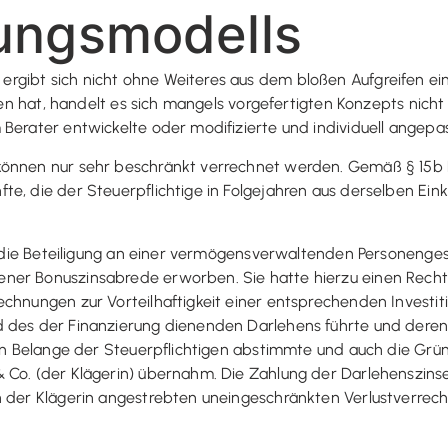
ungsmodells
rgibt sich nicht ohne Weiteres aus dem bloßen Aufgreifen ei
ieden hat, handelt es sich mangels vorgefertigten Konzepts ni
Berater entwickelte oder modifizierte und individuell angepas
 können nur sehr beschränkt verrechnet werden. Gemäß § 1
e, die der Steuerpflichtige in Folgejahren aus derselben Einku
er die Beteiligung an einer vermögensverwaltenden Personenges
ner Bonuszinsabrede erworben. Sie hatte hierzu einen Recht
chnungen zur Vorteilhaftigkeit einer entsprechenden Investit
d des der Finanzierung dienenden Darlehens führte und deren
ichen Belange der Steuerpflichtigen abstimmte und auch die 
 Co. (der Klägerin) übernahm. Die Zahlung der Darlehenszinse
on der Klägerin angestrebten uneingeschränkten Verlustverr