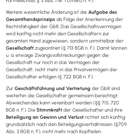
Formwechsel, § 3 Abs. 1 Nr. 1 UmwG n. F.).
Weitere wesentliche Änderung ist die
Aufgabe des
Gesamthandsprinzips
als Folge der Anerkennung der
Rechtsfähigkeit der GbR. Das Gesellschaftsvermögen
wird künftig nicht mehr den Gesellschaftern zur
gesamten Hand zugewiesen, sondern unmittelbar der
Gesellschaft
zugeordnet (§ 713 BGB n. F.). Damit können
u. a. etwaige Zwangsvollstreckungen gegen die
Gesellschaft nur noch in das Vermögen der
Gesellschaft, nicht mehr in das Privatvermögen der
Gesellschafter erfolgen (§ 722 BGB n. F.).
Zur
Geschäftsführung und Vertretung
der GbR sind
weiterhin die Gesellschafter gemeinsam berechtigt;
Abweichendes kann vereinbart werden (§§ 715, 720
BGB n. F.). Die
Stimmkraft
der Gesellschafter und ihre
Beteiligung an Gewinn und Verlust
richtet sich künftig
grundsätzlich nach den Beteiligungsverhältnissen (§709
Abs. 3 BGB n. F.), nicht mehr nach Kopfteilen.