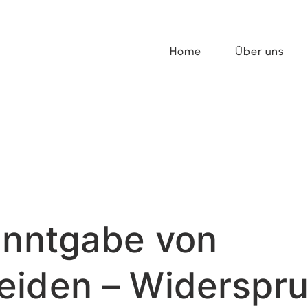
Home
Über uns
anntgabe von
eiden – Widerspr