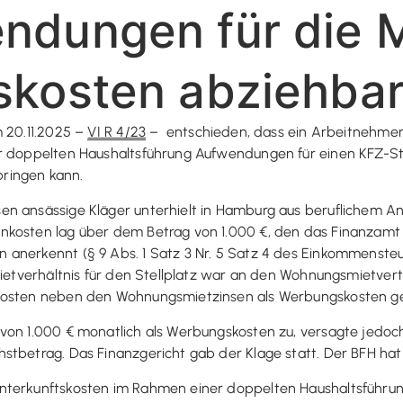
ndungen für die 
skosten abziehba
m 20.11.2025 –
VI R 4/23
– entschieden, dass ein Arbeitnehmer 
er doppelten Haushaltsführung Aufwendungen für einen KFZ-S
ringen kann.
en ansässige Kläger unterhielt in Hamburg aus beruflichem 
kosten lag über dem Betrag von 1.000 €, den das Finanzamt (
 anerkennt (§ 9 Abs. 1 Satz 3 Nr. 5 Satz 4 des Einkommenste
Mietverhältnis für den Stellplatz war an den Wohnungsmietvert
zkosten neben den Wohnungsmietzinsen als Werbungskosten ge
von 1.000 € monatlich als Werbungskosten zu, versagte jedoc
stbetrag. Das Finanzgericht gab der Klage statt. Der BFH hat
nterkunftskosten im Rahmen einer doppelten Haushaltsführun