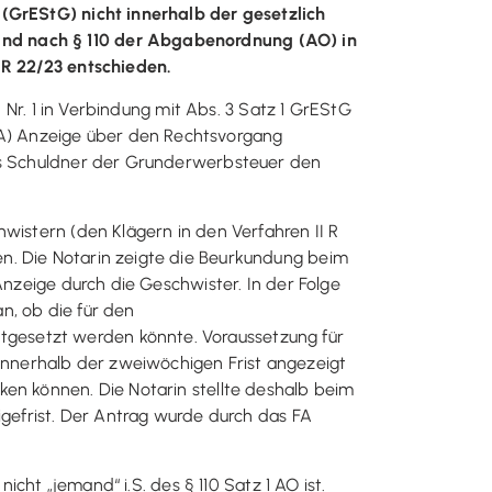
 (GrEStG) nicht innerhalb der gesetzlich
and nach § 110 der Abgabenordnung (AO) in
 R 22/23 entschieden.
1 Nr. 1 in Verbindung mit Abs. 3 Satz 1 GrEStG
A) Anzeige über den Rechtsvorgang
als Schuldner der Grunderwerbsteuer den
wistern (den Klägern in den Verfahren II R
n. Die Notarin zeigte die Beurkundung beim
Anzeige durch die Geschwister. In der Folge
n, ob die für den
tgesetzt werden könnte. Voraussetzung für
nnerhalb der zweiwöchigen Frist angezeigt
ken können. Die Notarin stellte deshalb beim
igefrist. Der Antrag wurde durch das FA
icht „jemand“ i.S. des § 110 Satz 1 AO ist.