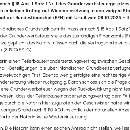
nach § 18 Abs. 1 Satz 1 Nr. 1 des Grunderwerbsteuergesetzes
n er keinen Antrag auf Wiedereinsetzung in den vorigen St
hat der Bundesfinanzhof (BFH) mit Urteil vom 08.10.2025 – II
nländisches Grundstück betrifft, muss er nach § 18 Abs. 1 Satz 
der Grunderwerbsteuerstelle des zuständigen Finanzamts (F
Anzeigepflicht des Notars müssen auch die Vertragsparteien 
 (§ 19 GrEStG).
otarin einen Teilerbauseinandersetzungsvertrag zwischen Gesch
H-Beteiligungen, die über inländischen Grundbesitz verfügte
r zweiwöchigen Frist. Ebenso wenig erfolgte eine rechtzeitige 
dersetzung wieder rückgängig. Daran schloss sich die Frage a
dene Grunderwerbsteuer wegen der Rückabwicklung nicht fes
wesen, dass der Teilerbauseinandersetzungsvertrag dem FA i
e durch die Notarin hier zugunsten der Geschwister hätte wir
vorigen Stand nach § 110 AO hinsichtlich der notariellen Anze
hrte der Notarin keine Wiedereinsetzung.
 Die Notarin kann einen solchen Antrag nicht stellen, weil sie n