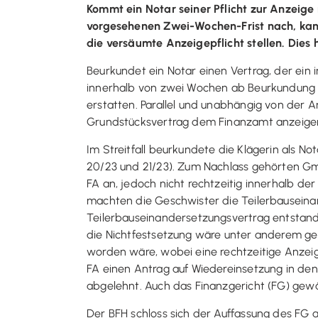
Kommt ein Notar seiner Pflicht zur Anzeige 
vorgesehenen Zwei-Wochen-Frist nach, kan
die versäumte Anzeigepflicht stellen. Dies 
Beurkundet ein Notar einen Vertrag, der ein i
innerhalb von zwei Wochen ab Beurkundung 
erstatten. Parallel und unabhängig von der 
Grundstücksvertrag dem Finanzamt anzeigen
Im Streitfall beurkundete die Klägerin als N
20/23 und 21/23). Zum Nachlass gehörten Gmb
FA an, jedoch nicht rechtzeitig innerhalb de
machten die Geschwister die Teilerbauseinan
Teilerbauseinandersetzungsvertrag entstan
die Nichtfestsetzung wäre unter anderem ge
worden wäre, wobei eine rechtzeitige Anzeig
FA einen Antrag auf Wiedereinsetzung in den 
abgelehnt. Auch das Finanzgericht (FG) gewä
Der BFH schloss sich der Auffassung des FG an.