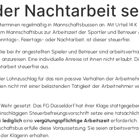
der Nachtarbeit se
erminen regelmäßig in Mannschaftsbussen an. Mit Urteil 14 K 1
 im Mannschaftsbus zur Arbeitszeit der Sportler und Betreuer 
ntags-, Feiertags- oder Nachtarbeit, ist dieser steuerfrei.
ie bei ihr angestellten Spieler und Betreuer sind arbeitsvertra
zureisen. Eine individuelle Anreise ist ihnen nicht erlaubt. D
arbeit steuerfrei aus.
 der Lohnzuschlag für das rein passive Verhalten der Arbeit
seien nicht mit einer belastenden Tätigkeit der Arbeitnehmer 
r Wehr gesetzt. Das FG Düsseldorf hat ihrer Klage stattgegeb
nschlägigen Steuerbefreiungsvorschrift setze eine tatsächlic
ei
lediglich
eine
vergütungspflichtige Arbeitszeit
erforderlich
aftsbus erfülle diese Voraussetzung. Sie seien arbeitsvertra
 der Klägerin erhalten.