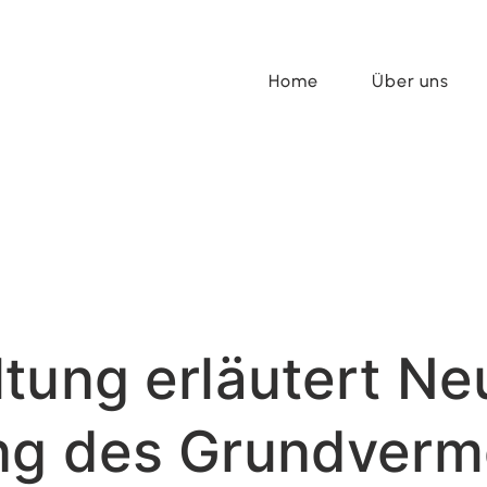
Home
Über uns
tung erläutert N
ng des Grundver