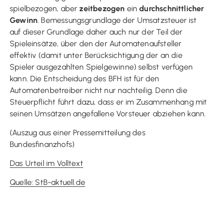
spielbezogen, aber
zeitbezogen
ein
durchschnittlicher
Gewinn
. Bemessungsgrundlage der Umsatzsteuer ist
auf dieser Grundlage daher auch nur der Teil der
Spieleinsätze, über den der Automatenaufsteller
effektiv (damit unter Berücksichtigung der an die
Spieler ausgezahlten Spielgewinne) selbst verfügen
kann. Die Entscheidung des BFH ist für den
Automatenbetreiber nicht nur nachteilig. Denn die
Steuerpflicht führt dazu, dass er im Zusammenhang mit
seinen Umsätzen angefallene Vorsteuer abziehen kann.
(Auszug aus einer Pressemitteilung des
Bundesfinanzhofs)
Das Urteil im Volltext
Quelle: StB-aktuell.de