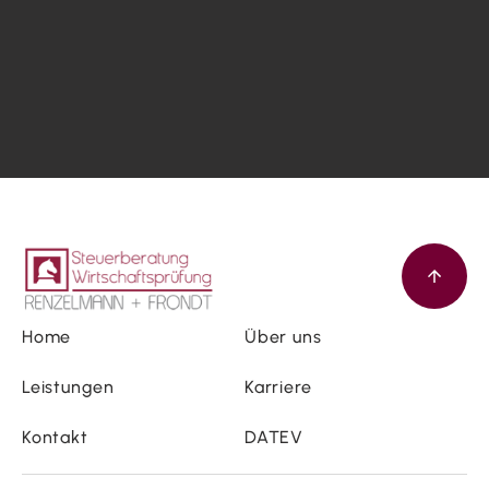
Home
Über uns
Leistungen
Karriere
Kontakt
DATEV