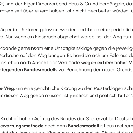
St) und der Eigentümerverband Haus & Grund bemängeln, das
ern seit über einem halben Jahr nicht bearbeitet würden. Ge
 Bürger im Unklaren gelassen werden und ihnen eine gerichtlich
ive. Nur wenn ein Einspruch abgelehnt werde, sei der Weg zum
Verbände gemeinsam eine Untätigkeitsklage gegen die jeweili
Karlsruhe auf den Weg bringen. Es handele sich um Fälle aus 
n bestehen nach Ansicht der Verbände
wegen extrem hoher Mi
eliegenden Bundesmodells
zur Berechnung der neuen Grundste
ge Weg
, um eine gerichtliche Klärung zu den Musterklagen sch
 diesen Weg gehen müssen, ist juristisch und politisch bitter“
r Kirchhof hat im Auftrag des Bundes der Steuerzahler Deuts
Bewertungsmethode
nach dem
Bundesmodell
ist aus mehre
ststellen kann, ist der Klageweg unumgänglich. Dieser steht a