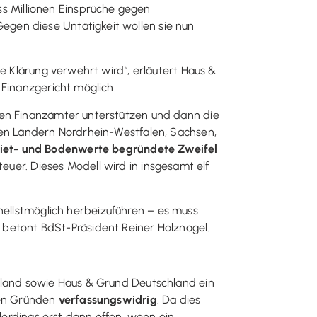
s Millionen Einsprüche gegen
gen diese Untätigkeit wollen sie nun
e Klärung verwehrt wird“, erläutert Haus &
 Finanzgericht möglich.
gen Finanzämter unterstützen und dann die
den Ländern Nordrhein-Westfalen, Sachsen,
et- und Bodenwerte begründete Zweifel
uer. Dieses Modell wird in insgesamt elf
nellstmöglich herbeizuführen – es muss
, betont BdSt-Präsident Reiner Holznagel.
chland sowie Haus & Grund Deutschland ein
ren Gründen
verfassungswidrig
. Da dies
llerdings erst dann offen, wenn ein