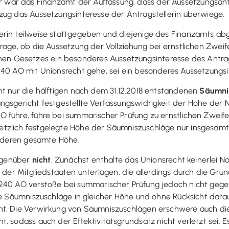
war das Finanzamt der Auffassung, dass der Aussetzungsantr
zug das Aussetzungsinteresse der Antragstellerin überwiege.
rin teilweise stattgegeben und diejenige des Finanzamts abg
rage, ob die Aussetzung der Vollziehung bei ernstlichen Zwei
Gesetzes ein besonderes Aussetzungsinteresse des Antragste
40 AO mit Unionsrecht gehe, sei ein besonderes Aussetzungsin
cht nur die hälftigen nach dem 31.12.2018 entstandenen
Säumni
gsgericht festgestellte Verfassungswidrigkeit der Höhe der N
 führe, führe bei summarischer Prüfung zu ernstlichen Zweife
etzlich festgelegte Höhe der Säumniszuschläge nur insgesam
el deren gesamte Höhe.
genüber
nicht
. Zunächst enthalte das Unionsrecht keinerlei 
 Mitgliedstaaten unterlägen, die allerdings durch die Grund
 240 AO verstoße bei summarischer Prüfung jedoch nicht gege
e Säumniszuschläge in gleicher Höhe und ohne Rücksicht darauf
ht. Die Verwirkung von Säumniszuschlägen erschwere auch di
, sodass auch der Effektivitätsgrundsatz nicht verletzt sei. 