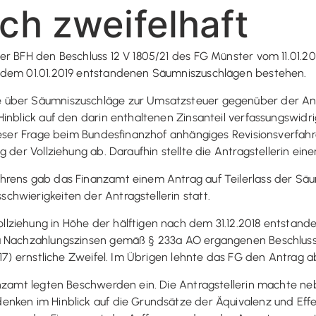
ich zweifelhaft
er BFH den Beschluss 12 V 1805/21 des FG Münster vom 11.01.2
 dem 01.01.2019 entstandenen Säumniszuschlägen bestehen.
über Säumniszuschläge zur Umsatzsteuer gegenüber der Antra
Hinblick auf den darin enthaltenen Zinsanteil verfassungswid
ieser Frage beim Bundesfinanzhof anhängiges Revisionsverfahren
 der Vollziehung ab. Daraufhin stellte die Antragstellerin ein
rens gab das Finanzamt einem Antrag auf Teilerlass der Säum
hwierigkeiten der Antragstellerin statt.
lziehung in Höhe der hälftigen nach dem 31.12.2018 entstande
zu Nachzahlungszinsen gemäß § 233a AO ergangenen Beschlus
/17) ernstliche Zweifel. Im Übrigen lehnte das FG den Antrag a
anzamt legten Beschwerden ein. Die Antragstellerin machte ne
nken im Hinblick auf die Grundsätze der Äquivalenz und Effek