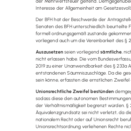
der Mehrwertsteuer geltend. Demgegenüber 
Interesse der Allgemeinheit am Gesetzesvoll
Der BFH hat der Beschwerde der Antragstelle
Senaten des BFH unterschiedlich beurteilte F
formell ordnungsgemäß zustande gekommenen 
vorliegend auch um die Vereinbarkeit des § 2
Auszusetzen
seien vorliegend
sämtliche
, ni
nicht erlassen habe. Die vom Bundesverfassun
2019 zu einer Unanwendbarkeit des § 233a AO
entstandenen Säumniszuschläge. Da die ges
sein könne, erfassten die ernstlichen Zweif
Unionsrechtliche Zweifel bestünden
demge
sodass diese den autonomen Bestimmungen der
der Verhältnismäßigkeit begrenzt würden. §
Äquivalenzgrundsatz sei nicht verletzt, da di
nationalem Recht oder auf Unionsrecht beru
Unionsrechtsordnung verliehenen Rechte nicht