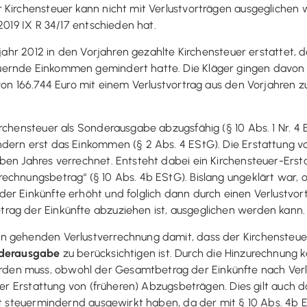
 Kirchensteuer kann nicht mit Verlustvorträgen ausgeglichen
2019 IX R 34/17 entschieden hat.
tjahr 2012 in den Vorjahren gezahlte Kirchensteuer erstattet, d
ernde Einkommen gemindert hatte. Die Kläger gingen davon a
von 166.744 Euro mit einem Verlustvortrag aus den Vorjahren z
irchensteuer als Sonderausgabe abzugsfähig (§ 10 Abs. 1 Nr. 
dern erst das Einkommen (§ 2 Abs. 4 EStG). Die Erstattung vo
en Jahres verrechnet. Entsteht dabei ein Kirchensteuer-Ersta
echnungsbetrag“ (§ 10 Abs. 4b EStG). Bislang ungeklärt war,
er Einkünfte erhöht und folglich dann durch einen Verlustvort
rag der Einkünfte abzuziehen ist, ausgeglichen werden kann.
n gehenden Verlustverrechnung damit, dass der Kirchensteue
nderausgabe
zu berücksichtigen ist. Durch die Hinzurechnung k
en muss, obwohl der Gesamtbetrag der Einkünfte nach Verlu
 der Erstattung von (früheren) Abzugsbeträgen. Dies gilt auch 
cht steuermindernd ausgewirkt haben, da der mit § 10 Abs. 4b