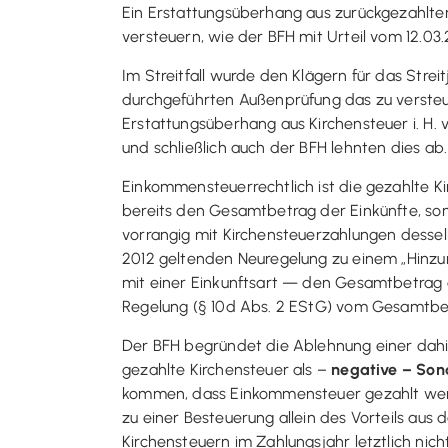
Ein Erstattungsüberhang aus zurückgezahlter
versteuern, wie der BFH mit Urteil vom 12.03.
Im Streitfall wurde den Klägern für das Strei
durchgeführten Außenprüfung das zu versteu
Erstattungsüberhang aus Kirchensteuer i. H. 
und schließlich auch der BFH lehnten dies ab.
Einkommensteuerrechtlich ist die gezahlte K
bereits den Gesamtbetrag der Einkünfte, son
vorrangig mit Kirchensteuerzahlungen desselb
2012 geltenden Neuregelung zu einem „Hinzur
mit einer Einkunftsart — den Gesamtbetrag d
Regelung (§ 10d Abs. 2 EStG) vom Gesamtbet
Der BFH begründet die Ablehnung einer dahi
gezahlte Kirchensteuer als –
negative – So
kommen, dass Einkommensteuer gezahlt werd
zu einer Besteuerung allein des Vorteils aus
Kirchensteuern im Zahlungsjahr letztlich ni