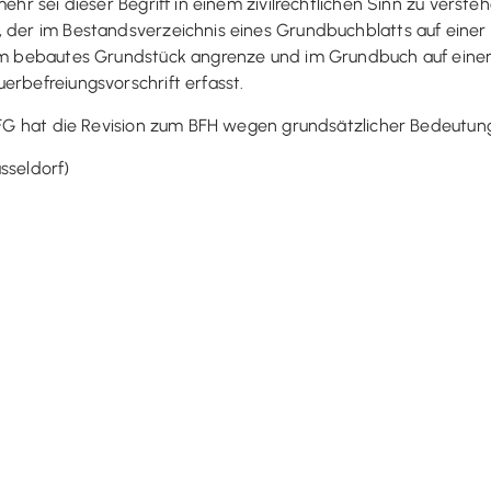
mehr sei dieser Begriff in einem zivilrechtlichen Sinn zu vers
, der im Bestandsverzeichnis eines Grundbuchblatts auf eine
heim bebautes Grundstück angrenze und im Grundbuch auf ein
erbefreiungsvorschrift erfasst.
as FG hat die Revision zum BFH wegen grundsätzlicher Bedeutu
sseldorf)