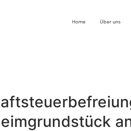
Home
Über uns
aftsteuerbefreiung
nheimgrundstück a