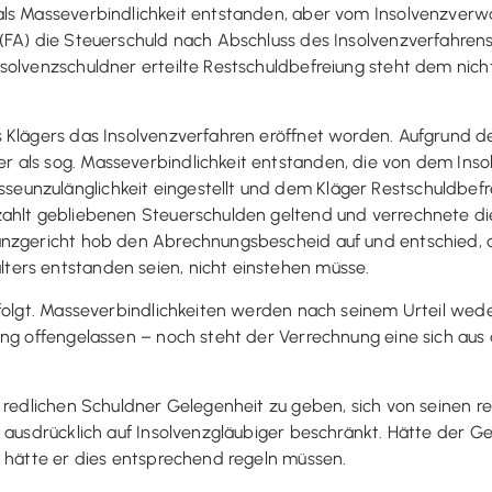
als Masseverbindlichkeit entstanden, aber vom Insolvenzverwa
 (FA) die Steuerschuld nach Abschluss des Insolvenzverfahre
solvenzschuldner erteilte Restschuldbefreiung steht dem nicht
s Klägers das Insolvenzverfahren eröffnet worden. Aufgrund 
 als sog. Masseverbindlichkeit entstanden, die von dem Inso
unzulänglichkeit eingestellt und dem Kläger Restschuldbefre
zahlt gebliebenen Steuerschulden geltend und verrechnete d
nzgericht hob den Abrechnungsbescheid auf und entschied, da
ers entstanden seien, nicht einstehen müsse.
efolgt. Masseverbindlichkeiten werden nach seinem Urteil wede
lang offengelassen – noch steht der Verrechnung eine sich a
 redlichen Schuldner Gelegenheit zu geben, sich von seinen res
r ausdrücklich auf Insolvenzgläubiger beschränkt. Hätte der G
o hätte er dies entsprechend regeln müssen.