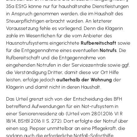
35a EStG könne nur für haushaltsnahe Dienstleistungen
in Anspruch genommen werden, die im Haushalt des
Steuerpflichtigen erbracht würden. An letzterer
Voraussetzung fehle es vorliegend. Denn die Klägerin
zahle im Wesentlichen für die vom Anbieter des
Hausnotrufsystems eingerichtete
Rufbereitschaft
sowie
für die Entgegennahme eines eventuellen
Notrufs
. Die
Rufbereitschaft und die Entgegennahme von
eingehenden Notrufen in der Servicezentrale sowie ggf.
die Verständigung Dritter, damit diese vor Ort Hilfe
leisten, erfolge jedoch
außerhalb der Wohnung
der
Klägerin und damit nicht in deren Haushalt.
Das Urteil grenzt sich von der Entscheidung des BFH
betreffend Aufwendungen für ein Not-rufsystem in
einer Seniorenresidenz ab (Urteil vom 28.01.2016 VI R
18/14, BStBl 2016 II S. 272). Dort erfolgte der Notruf über
einen sog. Piepser unmittelbar an eine Pflegekraft, die
sodann auch die erforderliche Notfall-Soforthilfe