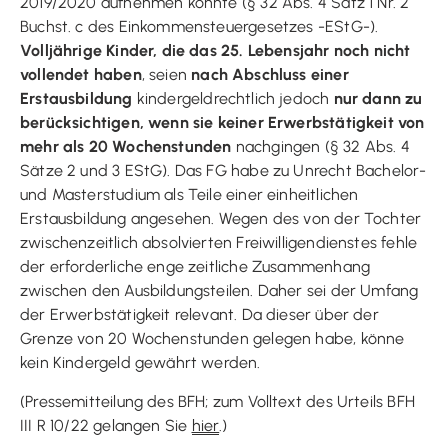
2019/2020 aufnehmen konnte (§ 32 Abs. 4 Satz 1 Nr. 2
Buchst. c des Einkommensteuergesetzes -EStG-).
Volljährige Kinder, die das 25. Lebensjahr noch nicht
vollendet haben
, seien
nach Abschluss einer
Erstausbildung
kindergeldrechtlich jedoch
nur dann zu
berücksichtigen, wenn sie keiner Erwerbstätigkeit von
mehr als 20 Wochenstunden
nachgingen (§ 32 Abs. 4
Sätze 2 und 3 EStG). Das FG habe zu Unrecht Bachelor-
und Masterstudium als Teile einer einheitlichen
Erstausbildung angesehen. Wegen des von der Tochter
zwischenzeitlich absolvierten Freiwilligendienstes fehle
der erforderliche enge zeitliche Zusammenhang
zwischen den Ausbildungsteilen. Daher sei der Umfang
der Erwerbstätigkeit relevant. Da dieser über der
Grenze von 20 Wochenstunden gelegen habe, könne
kein Kindergeld gewährt werden.
(Pressemitteilung des BFH; zum Volltext des Urteils BFH
III R 10/22 gelangen Sie
hier
.)