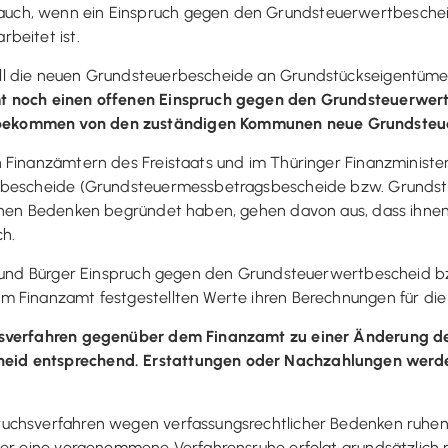
uch, wenn ein Einspruch gegen den Grundsteuerwertbesche
beitet ist.
ll die neuen Grundsteuerbescheide an Grundstückseigentüm
mt noch einen offenen Einspruch gegen den Grundsteuerwer
bekommen von den zuständigen Kommunen neue Grundsteu
 Finanzämtern des Freistaats und im Thüringer Finanzministe
genbescheide (Grundsteuermessbetragsbescheide bzw. Grunds
ichen Bedenken begründet haben, gehen davon aus, dass ihn
ch.
nen und Bürger Einspruch gegen den Grundsteuerwertbescheid
m Finanzamt festgestellten Werte ihren Berechnungen für di
uchsverfahren gegenüber dem Finanzamt zu einer Änderung
heid entsprechend. Erstattungen oder Nachzahlungen wer
uchsverfahren wegen verfassungsrechtlicher Bedenken ruhen 
ber eine vorgenommene Verfahrensruhe erfolgt grundsätzlich ni