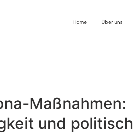
Home
Über uns
orona-Maßnahmen:
keit und politisc