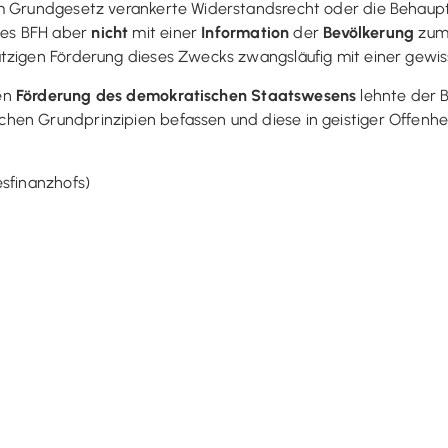
m Grundgesetz verankerte Widerstandsrecht oder die Behauptu
des BFH aber
nicht
mit einer
Information
der
Bevölkerung
zum 
tzigen Förderung dieses Zwecks zwangsläufig mit einer gewiss
nen
Förderung des demokratischen Staatswesens
lehnte der B
en Grundprinzipien befassen und diese in geistiger Offenheit
esfinanzhofs)