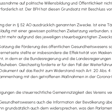
lussnahme auf politische Willensbildung und Öffentlichkeit n
forderlich ist. Der BFH hat diesen Grundsatz mit Beschluss vo
ng der in § 52 AO ausdrücklich genannten Zwecke. Ist eine Tät
äufig mit einer gewissen politischen Zielsetzung verbunden, 
nicht mehr aufgrund des jeweiligen steuerbegünstigten Zwecks e
ner Satzung die Förderung des öffentlichen Gesundheitswesens 
rnetseite stellte er insbesondere die Effektivität von Masken
nt, in dem er die Bundesregierung und die Landesregierungen 
heben. Gleichzeitig forderte er für den Fall der Weiterfüh
okument auf das Recht zum Widerstand nach Art. 20 Abs. 4 
usammenhang mit den getroffenen Maßnahmen in der Corona-
ätigungen die steuerrechtliche Gemeinnützigkeit des Vereins ve
 Gesundheitswesens auch die Information der Bevölkerung ü
kann grundsätzlich auch dem widersprechen, was den Parlamen