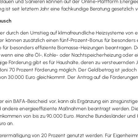
tes Bauen und Sanieren können auf der Online-Plattform Energie
 ist seit letztem Jahr eine fachkundige Beratung gesetzlich 
ausch
r durch den Umstieg auf klimafreundliche Heizsysteme von e
utzer können zusätzlich einen fünf-Prozent-Bonus für besonde
für besonders effiziente Biomasse-Heizungen beantragen. Daz
wenn eine alte Öl-, Kohle- oder Nachtspeicherheizung oder e
ge Förderung gibt es für Haushalte, deren zu versteuernden 
 Boni 70 Prozent Förderung möglich. Der Geldbetrag ist jedoch
on 30.000 Euro gleichkommt. Der Antrag auf die Förderungen i
r ein BAFA-Bescheid vor, kann als Ergänzung ein zinsgünstige
d andere energieeffiziente Maßnahmen beantragt werden. Di
inkommen von bis zu 90.000 Euro. Manche Bundesländer und
ro an.
rermäßigung von 20 Prozent genutzt werden. Für Eigenheimnutz