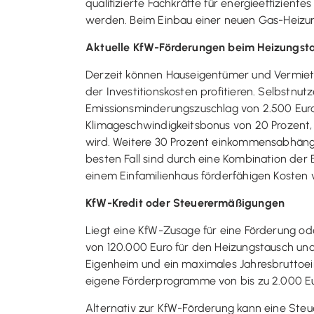
qualifizierte Fachkräfte für energieeffizien
werden. Beim Einbau einer neuen Gas-Heizung
Aktuelle KfW-Förderungen beim Heizungst
Derzeit können Hauseigentümer und Vermiete
der Investitionskosten profitieren. Selbstn
Emissionsminderungszuschlag von 2.500 Euro 
Klimageschwindigkeitsbonus von 20 Prozent, 
wird. Weitere 30 Prozent einkommensabhängi
besten Fall sind durch eine Kombination der
einem Einfamilienhaus förderfähigen Kosten v
KfW-Kredit oder Steuerermäßigungen
Liegt eine KfW-Zusage für eine Förderung ode
von 120.000 Euro für den Heizungstausch un
Eigenheim und ein maximales Jahresbruttoe
eigene Förderprogramme von bis zu 2.000 Eu
Alternativ zur KfW-Förderung kann eine Steue