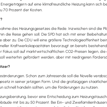
n Energieträgern auf eine klimafreundliche Heizung kann sich 
zu 70 Prozent der Kosten.
r?
ahme des Heizungsgesetzes die Rede. Inzwischen sind die Pl
hin die Reise gehen soll. Die SPD hat sich mit einer Beibehaltu
e aber zu. Die CDU will eine größere Technologieoffenheit b
neller Kraftwerkskapazitäten bevorzugt an bereits bestehen
Fokus soll auf marktwirtschaftlichen CO2-Preisen liegen, die 
 soll weiterhin gefördert werden, aber mit niedrigeren Förders
itzer?
zesänderungen. Schon zum Jahresende soll die Novelle verabsc
gesetz in seiner jetzigen Form. Und die großzügigen staatlichen
 nun schnell handeln sollten, um die Förderungen zu nutzen.
eizungsberatung, bevor eine Entscheidung zum Heizungstausch 
bäude mit bis zu 50 Prozent. Bei Ein- und Zweifamilienhäuser