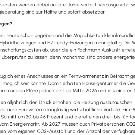
gskosten werden dabei auf drei Jahre verteilt. Vorausgesetzt 
ieberatung sind zur Hälfte und sofort absetzbar.
gegen?
 ist heute schon gegeben und die Möglichkeiten klimafreundli
Hybridheizungen und H2-ready-Heizungen mannigfaltig. Die W
haffungskosten ab, über die ein Fachmann Auskunft erteilen k
t überprüfen zu lassen, denn manchmal sind andere energet
züglich eines Anschlusses an ein Fernwärmenetz in Betracht 
 möglich sein könnte. Damit erhalten Hauseigentümer die Gewi
ommunalen Pläne jedoch erst ab Mitte 2026 und in kleineren 
den alljährlich den Druck erhöhen, die Heizung auszutauschen
ernere Heizsysteme langfristig wirtschaftliche Vorteile. Ein
m Schnitt um 30 bis 45 Prozent und bietet einen drei- bis fün
vom Energiemarkt. Ab 2027 müssen auch Privatpersonen CO2-E
ngen vom eigenen CO2-Ausstoß und der Anzahl der verfügbaren