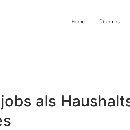
Home
Über uns
jobs als Haushalts
es