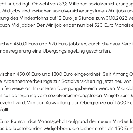
icht unbedingt. Obwohl von 33,3 Millionen sozialversicherungs
 Midijobs sind zwischen sozialversicherungsfreien Minijobs und
bung des Mindestlohns auf 12 Euro je Stunde zum 01.10.2022 v
h auch Midijobber. Der Minijob endet nun bei 520 Euro Monat
ischen 450,01 Euro und 520 Euro jobbten, durch die neue Verdi
Bundesregierung eine Übergangsregelung geschaffen.
wischen 450,01 Euro und 1.300 Euro eingeordnet. Seit Anfang
ie Arbeitnehmerbeiträge zur Sozialversicherung jetzt neu von nu
tufenweise an. Im unteren Übergangsbereich werden Midijobb
t soll der Sprung vom sozialversicherungsfreien Minijob zum M
ezehrt wird. Von der Ausweitung der Obergrenze auf 1.600 Euro 
ällt.
 Euro. Rutscht das Monatsgehalt aufgrund der neuen Mindestl
 das bei bestehenden Midijobbern, die bisher mehr als 450 Eur