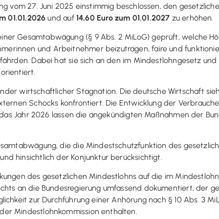
ung vom 27. Juni 2025 einstimmig beschlossen, den gesetzlich
um 01.01.2026
und auf
14,60 Euro zum 01.01.2027
zu erhöhen.
ner Gesamtabwägung (§ 9 Abs. 2 MiLoG) geprüft, welche Höh
merinnen und Arbeitnehmer beizutragen, faire und funktio
efährden. Dabei hat sie sich an den im Mindestlohngesetz un
rientiert.
ender wirtschaftlicher Stagnation. Die deutsche Wirtschaft sieh
xternen Schocks konfrontiert. Die Entwicklung der Verbrauche
ür das Jahr 2026 lassen die angekündigten Maßnahmen der Bun
esamtabwägung, die die Mindestschutzfunktion des gesetzlich
d hinsichtlich der Konjunktur berücksichtigt.
kungen des gesetzlichen Mindestlohns auf die im Mindestlohn
ichts an die Bundesregierung umfassend dokumentiert, der ge
lichkeit zur Durchführung einer Anhörung nach § 10 Abs. 3 Mi
der Mindestlohnkommission enthalten.