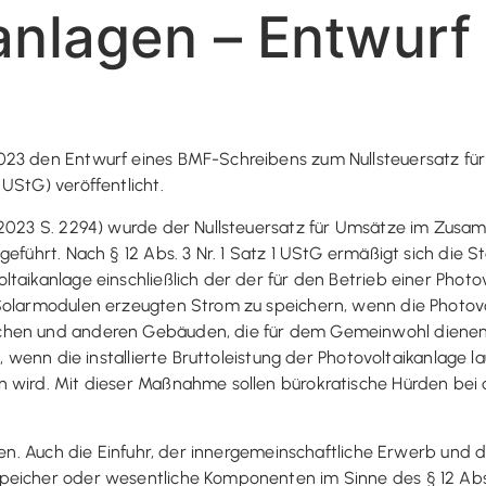
anlagen – Entwurf
2023 den Entwurf eines BMF-Schreibens zum Nullsteuersatz 
UStG) veröffentlicht.
I 2023 S. 2294) wurde der Nullsteuersatz für Umsätze im Zu
eführt. Nach § 12 Abs. 3 Nr. 1 Satz 1 UStG ermäßigt sich die S
ltaikanlage einschließlich der der für den Betrieb einer Pho
Solarmodulen erzeugten Strom zu speichern, wenn die Photovo
hen und anderen Gebäuden, die für dem Gemeinwohl dienende 
lt, wenn die installierte Bruttoleistung der Photovoltaikanlag
 wird. Mit dieser Maßnahme sollen bürokratische Hürden bei d
ten. Auch die Einfuhr, der innergemeinschaftliche Erwerb und di
eicher oder wesentliche Komponenten im Sinne des § 12 Abs. 