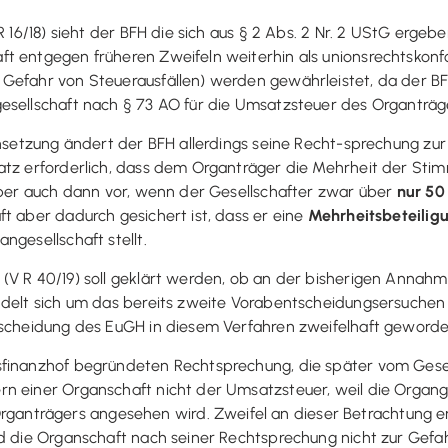
 R 16/18) sieht der BFH die sich aus § 2 Abs. 2 Nr. 2 UStG erg
ft entgegen früheren Zweifeln weiterhin als unionsrechtskon
Gefahr von Steuerausfällen) werden gewährleistet, da der BF
esellschaft nach § 73 AO für die Umsatzsteuer des Organträge
chsetzung ändert der BFH allerdings seine Recht-sprechung zu
atz erforderlich, dass dem Organträger die Mehrheit der Stim
 aber auch dann vor, wenn der Gesellschafter zwar über
nur 50
t aber dadurch gesichert ist, dass er eine
Mehrheitsbeteilig
ngesellschaft stellt.
(V R 40/19) soll geklärt werden, ob an der bisherigen Annah
andelt sich um das bereits zweite Vorabentscheidungsersuche
tscheidung des EuGH in diesem Verfahren zweifelhaft geworden
hsfinanzhof begründeten Rechtsprechung, die später vom G
 einer Organschaft nicht der Umsatzsteuer, weil die Organges
nträgers angesehen wird. Zweifel an dieser Betrachtung er
d die Organschaft nach seiner Rechtsprechung nicht zur Gefah