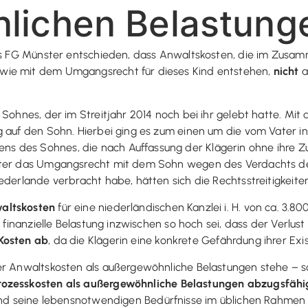
lichen Belastung
 das FG Münster entschieden, dass Anwaltskosten, die im Zus
wie mit dem Umgangsrecht für dieses Kind entstehen,
nicht
a
 Sohnes, der im Streitjahr 2014 noch bei ihr gelebt hatte. Mit
ug auf den Sohn. Hierbei ging es zum einen um die vom Vate
 des Sohnes, die nach Auffassung der Klägerin ohne ihre Zu
ater das Umgangsrecht mit dem Sohn wegen des Verdachts des
ederlande verbracht habe, hätten sich die Rechtsstreitigkeiten
altskosten
für eine niederländischen Kanzlei i. H. von ca. 3.80
d finanzielle Belastung inzwischen so hoch sei, dass der Verlus
 Kosten ab
, da die Klägerin eine konkrete Gefährdung ihrer E
er Anwaltskosten als außergewöhnliche Belastungen stehe – s
Prozesskosten als außergewöhnliche Belastungen abzugsfähi
und seine lebensnotwendigen Bedürfnisse im üblichen Rahme