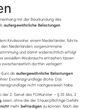
en
ammenhang mit der Beurkundung des
ls
außergewöhnliche Belastungen
 dem Kindesvater, einem Niederländer, führte
r in den Niederlanden vorgenommene
stimmung und damit widerrechtlich erfolgt
 sexuellen Missbrauchs entziehen lassen.
 zwischenzeitlich dorthin verlagert.
0 Euro als
außergewöhnliche Belastungen
t ihrer Existenzgrundlage drohe. Das
xistenzgrundlage nicht nachgewiesen habe.
o der 2. Senat des FGMünster – § 33 Abs. 2
g
seien, ohne die der Steuerpflichtige Gefahr
n
nicht
mehr
befriedigen
zu können. Nach der