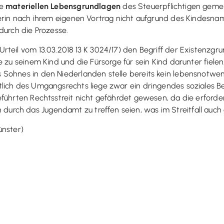
ie
materiellen Lebensgrundlagen
des Steuerpflichtigen gemein
gerin nach ihrem eigenen Vortrag nicht aufgrund des Kindesn
durch die Prozesse.
teil vom 13.03.2018 13 K 3024/17) den Begriff der Existenzgr
e zu seinem Kind und die Fürsorge für sein Kind darunter fiele
Sohnes in den Niederlanden stelle bereits kein lebensnotwend
lich des Umgangsrechts liege zwar ein dringendes soziales B
eführten Rechtsstreit nicht gefährdet gewesen, da die erfor
rch das Jugendamt zu treffen seien, was im Streitfall auch 
ünster)