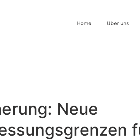
Home
Über uns
herung: Neue
essungsgrenzen f