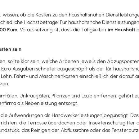
pfl. wissen, ob die Kosten zu den haushaltsnahen Dienstleistu
chiedliche Höchstbeträge: Für haushaltsnahe Dienstleistung
200 Euro
. Voraussetzung ist, dass die Tätigkeiten
im Haushalt
o
sten sein
 sollte klar sein, welche Arbeiten jeweils den Abzugsposten
Euro Ausgaben schneller ausgeschöpft als der für haushaltsn
r Lohn, Fahrt- und Maschinenkosten einschließlich der darauf 
nzen.
fällen, Unkrautjäten, Pflanzen und Laub entfernen, gehört z
enfirma als Nebenleistung entsorgt.
 die Aufwendungen als Handwerkerleistungen begünstigt. Dass
rrichten, die Terrasse überdachen oder Insektenschutzgitter
stück, das Reinigen der Abflussrohre oder das Fensterputz