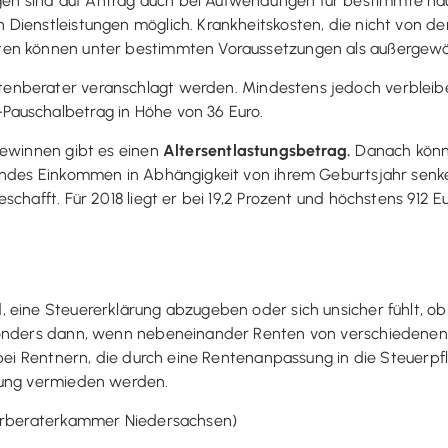
n sind auf Antrag auch bei Aufwendungen für bestimmte hau
Dienstleistungen möglich. Krankheitskosten, die nicht von d
ten können unter bestimmten Voraussetzungen als außergewö
tenberater veranschlagt werden. Mindestens jedoch verbleib
auschalbetrag in Höhe von 36 Euro.
Gewinnen gibt es einen
Altersentlastungsbetrag.
Danach könne
rndes Einkommen in Abhängigkeit von ihrem Geburtsjahr senke
chafft. Für 2018 liegt er bei 19,2 Prozent und höchstens 912 Eu
ine Steuererklärung abzugeben oder sich unsicher fühlt, ob er 
esonders dann, wenn nebeneinander Renten von verschiedene
bei Rentnern, die durch eine Rentenanpassung in die Steuerpfli
lung vermieden werden.
uerberaterkammer Niedersachsen)