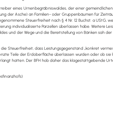
etreiber eines Urnenbegräbniswaldes, der einer gemeindlichen
tzung der Asche) an Familien- oder Gruppenbäumen für Zeiträ
ngenommene Steuerfreiheit nach § 4 Nr. 12 Buchst. a UStG, w
rung individualisierte Parzellen überlassen habe. Weitere Lei
aldes und der Wege und die Bereitstellung von Bänken sah der 
r die Steuerfreiheit, dass Leistungsgegenstand „konkret ver
zte Teile der Erdoberfläche überlassen wurden oder ob sie le
langt hatten. Der BFH hob daher das klagestattgebende Urtei
esfinanzhofs)