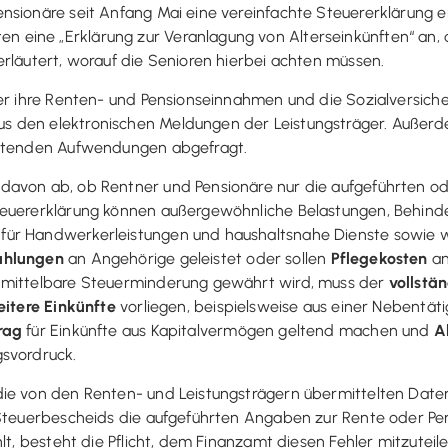
nsionäre seit Anfang Mai eine vereinfachte Steuererklärung e
eine „Erklärung zur Veranlagung von Alterseinkünften“ an, d
rläutert, worauf die Senioren hierbei achten müssen.
ler ihre Renten- und Pensionseinnahmen und die Sozialversich
s den elektronischen Meldungen der Leistungsträger. Außerd
retenden Aufwendungen abgefragt.
 davon ab, ob Rentner und Pensionäre nur die aufgeführten 
teuererklärung können außergewöhnliche Belastungen, Behind
ür Handwerkerleistungen und haushaltsnahe Dienste sowie we
ahlungen
an Angehörige geleistet oder sollen
Pflegekosten
an
unmittelbare Steuerminderung gewährt wird, muss der
vollstä
itere Einkünfte
vorliegen, beispielsweise aus einer Nebentät
rag
für Einkünfte aus Kapitalvermögen geltend machen und
A
gsvordruck.
die von den Renten- und Leistungsträgern übermittelten Dat
 Steuerbescheids die aufgeführten Angaben zur Rente oder Pe
lt, besteht die Pflicht, dem Finanzamt diesen Fehler mitzuteile