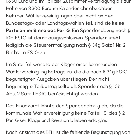
1.650 Euro und im Fall der Zusammenveranlagung bis zur
Höhe von 3.300 Euro im Kalenderjahr abziehbar.
Nehmen Wählervereinigungen aber nicht an den
Bundestags- oder Landtagswahlen teil, sind sie
keine
Parteien im Sinne des PartG
. Ein Spendenabzug nach §
10b EStG ist damit ausgeschlossen. Spendern steht
lediglich die Steuerermäßigung nach § 34g Satz 1 Nr. 2
Buchst. a EStG zu.
Im Streitfall wandte der Kläger einer kommunalen
Wählervereinigung Beträge zu, die die nach § 34g EStG
begünstigten Ausgaben überstiegen. Der nicht
begünstigte Teilbetrag sollte als Spende nach § 10b
Abs. 2 Satz 1 EStG berücksichtigt werden.
Das Finanzamt lehnte den Spendenabzug ab, da die
kommunale Wählervereinigung keine Partei i.S. des § 2
PartG sei. Klage und Revision blieben erfolglos.
Nach Ansicht des BFH ist die fehlende Begünstigung von